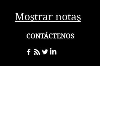
Mostrar notas
CONTÁCTENOS
storiesofvisionloss@gmail
.com
Para consultas
generales, por favor
póngase en contacto