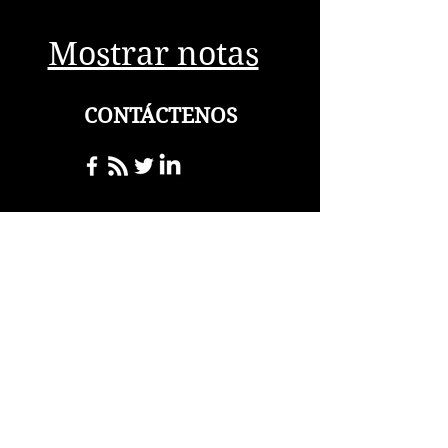
Mostrar notas
CONTÁCTENOS
storiesofvisionloss@gmail
.com
Para consultas
generales, por favor
póngase en contacto