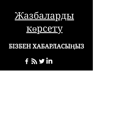
Жазбаларды
көрсету
БІЗБЕН ХАБАРЛАСЫҢЫЗ
storiesofvisionloss@gmail
.com
Жалпы сұрақтар
бойынша
хабарласыңыз