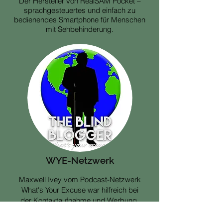
Der Hersteller von RealSAM Pocket –
sprachgesteuertes und einfach zu
bedienendes Smartphone für Menschen
mit Sehbehinderung.
WYE-Netzwerk
Maxwell Ivey vom Podcast-Netzwerk
What's Your Excuse war hilfreich bei
der Kontaktaufnahme und Werbung
.