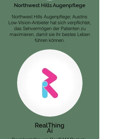
Northwest Hills Augenpflege
Northwest Hills Augenpflege; Austins
Low-Vision-Anbieter hat sich verpflichtet,
das Sehvermögen der Patienten zu
maximieren, damit sie ihr bestes Leben
führen können.
RealThing
Ai