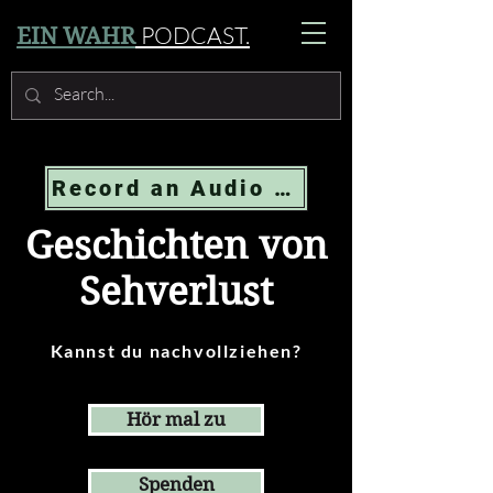
PODCAST.
EIN WAHR
Record an Audio Message
Geschichten von
Sehverlust
Kannst du nachvollziehen?
Hör mal zu
Spenden