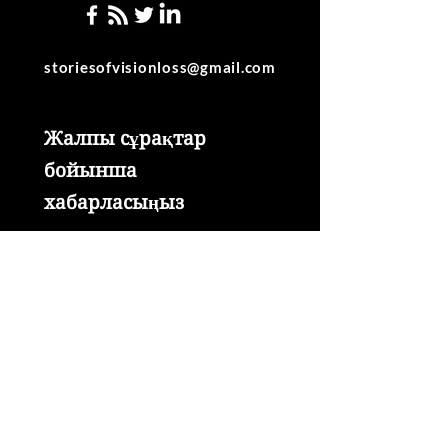
storiesofvisionloss@gmail
.com
Жалпы сұрақтар
бойынша
хабарласыңыз
Жіберу